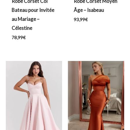
Robe Corset Col
Robe Corset Moyen
Bateau pour Invitée
Âge – Isabeau
au Mariage –
93,99
€
Célestine
78,99
€