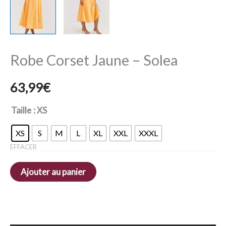
Robe Corset Jaune – Solea
63,99
€
Taille
: XS
XS
S
M
L
XL
XXL
XXXL
EFFACER
Ajouter au panier