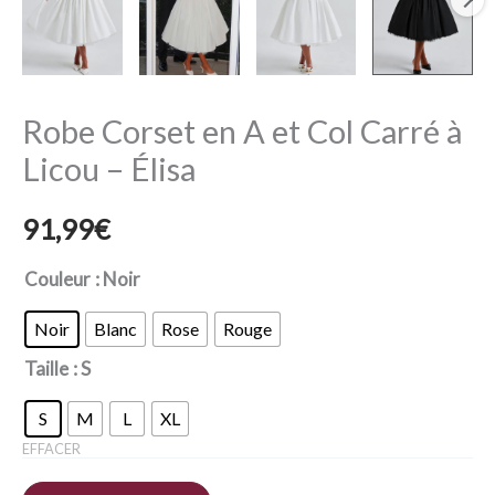
Robe Corset en A et Col Carré à
Licou – Élisa
91,99
€
Couleur
: Noir
Noir
Blanc
Rose
Rouge
Taille
: S
S
M
L
XL
EFFACER